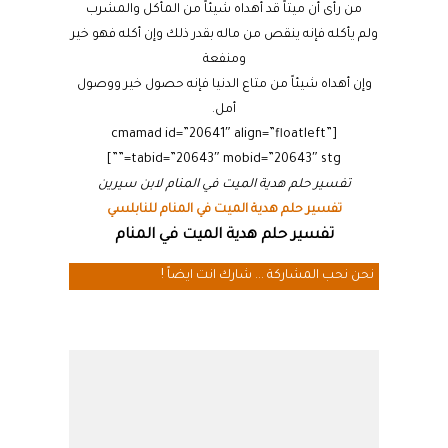
من رأى أن ميتاً قد أهداه شيئاً من المأكل والمشرب
ولم يأكله فإنه ينقص من ماله بقدر ذلك وإن أكله فهو خير
ومنفعة
وإن أهداه شيئاً من متاع الدنيا فإنه حصول خير ووصول
أمل.
[cmamad id=”20641″ align=”floatleft”
tabid=”20643″ mobid=”20643″ stg=””]
تفسير حلم هدية الميت في المنام لابن سيرين
تفسير حلم هدية الميت في المنام للنابلسي
تفسير حلم هدية الميت في المنام
نحن نحب المشاركة ... شارك انت ايضاً !