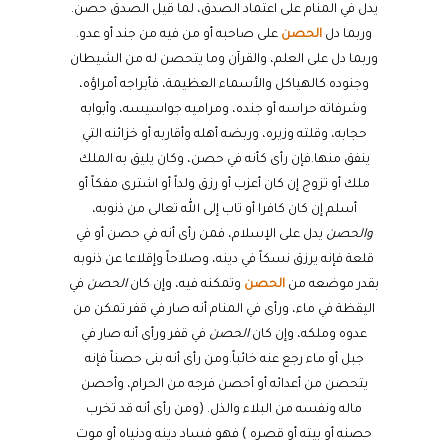
يدل في المنام على اعتماد الصدق، لما قيل الصدق حصن.
وربما دل
الحصن
على صاحبه أو من فيه من جند أو عدو.
وربما دل على العلم، والقرآن وما يتحصن له من الشيطان
وجنوده كالهياكل والأسماء العظيمة، فأبراجه أمراؤه،
وشرفاته حراسه أو جنده، ومراميه جواسيسه، وأبوابه
حجابه، وقلته وزيره، وربضه أهله وأقاربه أو خزائنه التي
ينفق منها.فإن رأى كأنه في حصن، وكان يليق به الملك
ملك أو تزوج إن كان أعزب أو رزق ولداً أو اشترى مفكاً أو
أسلم إن كان كافرا أو تاب إلى الله تعالى من ذنوبه،
والحصن
يدل على الإسلام، فمن رأى أنه في حصن أو في
قلعة فإنه يرزق نسكاً في دينه، وصلاحاً وإقلاعا عن ذنوبه
بقدر موضعه من
الحصن
وتمكنه فيه، وإن كان
الحصن
في
اليقظة في ماء، ورأى في المنام أنه صار في قفر تمكن من
عدوه وملكه، وإن كان
الحصن
في قفر ورأى أنه صار في
جبل أو ماء رجع عنه خائباً.ومن رأى أنه بنى حصناً فإنه
يتحصن من أعدائه أو أحصن فرجه من الحرام، وأحصن
ماله ونفسه من البلاء والذل. (ومن رأى أنه قد تخرب
حصنه أو بيته أو قصره ) فهو فساد دينه ودنياه أو موت