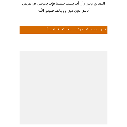
الصالح.ومن رأى أنه ينقب حصنا فإنه يخوض في عرض
أناس ذوي دين ووجاهة فليتق الله.
نحن نحب المشاركة ... شارك انت ايضاً !