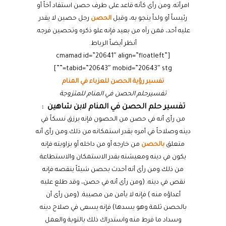
امرأته. ومن رأى كأنه قاعد على طرف حصن استفاد أخاً أو
رئيساً أو ولداً ينجو به، وقيل
الحصن
رجل حصين لا يقدر
عليه أحد، فمن رآه من بعيد فإنه علو ذكره وتحصين فرجه.
أنظر أيضاً الرباط.
[cmamad id=”20641″ align=”floatleft”
tabid=”20643″ mobid=”20643″ stg=””]
تفسير رؤية الحصن للعزباء في المنام
تفسيرحلم الحصن في المنام للمتزوجة
تفسير حلم الحصن في المنام لابن شاهين :
من رأى أنه في حصن من الحصون فإنه يرزق نسكاً في
دينه وصلاحاً في أمره بقدر استمكانه من ذلك.ومن رأى أنه
متعلق
بالحصن
من خارجه أو من داخله أو بزاويته فإنه
يكون في دينه ومعيشته بقدر الاستمكان والاستطاعة
من ذلك.ومن رأى أنه أحدث بحصن شيئاً ينقصه فإنه
نقص في دينه. (ومن رأى أنه في حصن، وقد طلع عليه
أعداؤه منه ) فإنه لا يأمن من مصيبة. (ومن رأى أن
بالحصن ثلمة وهو يسدها) فإنه يسعى في صلاح دينه
وسداد ما فرط منه واستدراك ذلك بالتوبة والعمل