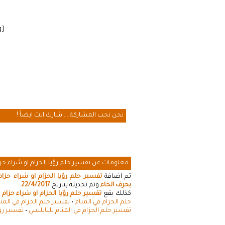
[cmamad id=”20641″ align=”floatleft” tabid=”20643″ mobid=”20643″ stg=””]
نحن نحب المشاركة ... شارك انت ايضاً !
معلومات عن تفسير حلم رؤيا الحزام او شراء حز
تم اضافة
تفسير حلم رؤيا الحزام او شراء حزام
بحرف الحاء
وتم تحديثة بتاريخ
22/4/2017
.
كذلك يقع
تفسير حلم رؤيا الحزام او شراء حزام
ت
حلم الحزام في المنام
•
تفسير حلم الحزام في المن
تفسير حلم الحزام في المنام للنابلسي
•
تفسير رؤي