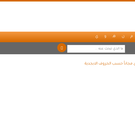
م
ن
هـ
و
ي
ى مجاناً حسب الحروف الابجدية