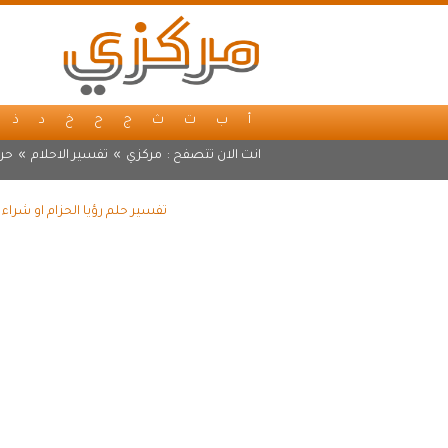
أ
ب
ت
ث
ج
ح
خ
د
ذ
انت الان تتصفح :
مركزي
»
تفسير الاحلام
»
حرف
تفسير حلم رؤيا الحزام او شراء