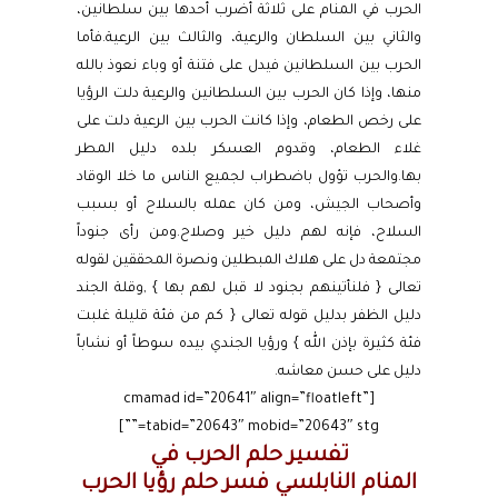
الحرب في المنام على ثلاثة أضرب أحدها بين سلطانين،
والثاني بين السلطان والرعية، والثالث بين الرعية.فأما
الحرب بين السلطانين فيدل على فتنة أو وباء نعوذ بالله
منها، وإذا كان الحرب بين السلطانين والرعية دلت الرؤيا
على رخص الطعام، وإذا كانت الحرب بين الرعية دلت على
غلاء الطعام، وقدوم العسكر بلده دليل المطر
بها.والحرب تؤول باضطراب لجميع الناس ما خلا الوقاد
وأصحاب الجيش، ومن كان عمله بالسلاح أو بسبب
السلاح، فإنه لهم دليل خير وصلاح.ومن رأى جنوداً
مجتمعة دل على هلاك المبطلين ونصرة المحققين لقوله
تعالى { فلنأتينهم بجنود لا قبل لهم بها } ,وقلة الجند
دليل الظفر بدليل قوله تعالى { كم من فئة قليلة غلبت
فئة كثيرة بإذن الله } ورؤيا الجندي بيده سوطاً أو نشاباً
دليل على حسن معاشه.
[cmamad id=”20641″ align=”floatleft”
tabid=”20643″ mobid=”20643″ stg=””]
تفسير حلم الحرب في
المنام النابلسي فسر حلم رؤيا الحرب