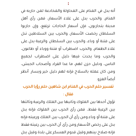
:
أنه يدل في المنام على المحاولة والمخادعة لمن حاربه في
المنام، والحرب يدل على غلاء الأسعار، فمن رأى أهل
مدينة يتحاربون، فإن أسعار الحاجات ترتفع، وإن حاربوا
السلطان رخصت الأسعار، والحرب بين السلاطين تدل
على فتنة أو وباء، والحرب بين السلطان والرعية يدل على
غلاء الطعام، والحرب اضطراب أو فتنة ووباء أو طاعون،
والحرب وما يحدث فيها دليل على اضطراب لجميع
الناس، ودليل حزن لهم، ما عدا القراد وأصحاب الجيش،
ومن كان عمله بالسلاح فإنه لهم دليل خير ويسار. أنظر
أيضاً الغزو.
تفسير حلم الحرب في المنام ابن شاهين حلم رؤيا الحرب
فقال :
تؤول أحدها بين الملوك وثانيها بين الملك والرعية وثالثها
بين الرعية فقط، فمن رأى الحرب بين الملوك فإنه يدل
على فتنة أو وباء.ومن رأى أن الحرب بين الملك ورعيته فإنه
يدل على رخص الأسعار.ومن رأى أن الحرب بين رعيته فقط
فإنه صلاح بينهم وقيل قدوم العسكر على بلدة وقيل يدل