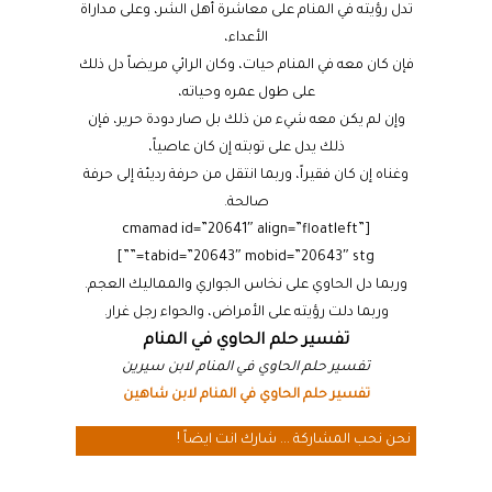
تدل رؤيته في المنام على معاشرة أهل الشر، وعلى مداراة
الأعداء،
فإن كان معه في المنام حيات، وكان الرائي مريضاً دل ذلك
على طول عمره وحياته،
وإن لم يكن معه شيء من ذلك بل صار دودة حرير، فإن
ذلك يدل على توبته إن كان عاصياً،
وغناه إن كان فقيراً، وربما انتقل من حرفة رديئة إلى حرفة
صالحة.
[cmamad id=”20641″ align=”floatleft”
tabid=”20643″ mobid=”20643″ stg=””]
وربما دل الحاوي على نخاس الجواري والمماليك العجم.
وربما دلت رؤيته على الأمراض، والحواء رجل غرار.
تفسير حلم الحاوي في المنام
تفسير حلم الحاوي في المنام لابن سيرين
تفسير حلم الحاوي في المنام لابن شاهين
نحن نحب المشاركة ... شارك انت ايضاً !