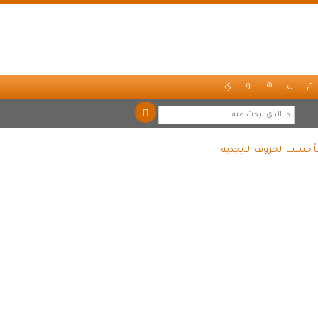
م
ن
هـ
و
ي
اً حسب الحروف الابجدية