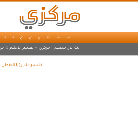
أ
ب
ت
ث
ج
ح
خ
د
ذ
انت الان تتصفح :
مركزي
»
تفسير الاحلام
»
حرف
تفسير حلم رؤيا الحنظل م