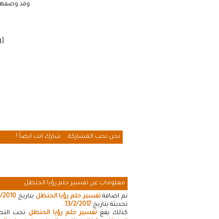
وقد وصفها ب
[cmamad id=”20641″ align=”floatleft” tabid=”20643″ mobid=”20643″ stg=””]
نحن نحب المشاركة ... شارك انت ايضاً !
معلومات عن تفسير حلم رؤيا الحنظل
تم اضافة
تفسير حلم رؤيا الحنظل
بتاريخ
5/2010
تحديثة بتاريخ
13/2/2017
.
كذلك يقع
تفسير حلم رؤيا الحنظل
تحت التصني