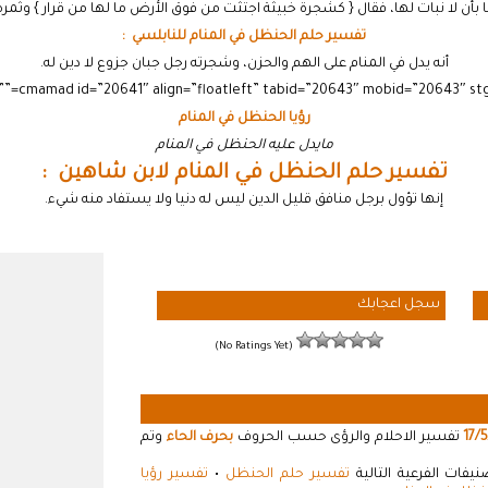
أن لا نبات لها، فقال { كشجرة خبيثة اجتثت من فوق الأرض ما لها من قرار } وثمر
تفسير حلم الحنظل في المنام للنابلسي :
أنه يدل في المنام على الهم والحزن، وشجرته رجل جبان جزوع لا دين له.
رؤيا الحنظل في المنام
مايدل عليه الحنظل في المنام
تفسير حلم الحنظل في المنام لابن شاهين :
إنها تؤول برجل منافق قليل الدين ليس له دنيا ولا يستفاد منه شيء.
سجل اعجابك
(No Ratings Yet)
17/
تفسير الاحلام والرؤى حسب الحروف
بحرف الحاء
وتم
فات الفرعية التالية
تفسير حلم الحنظل
•
تفسير رؤيا