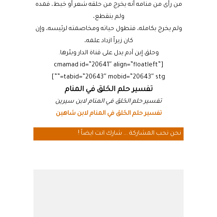
من رأى من منامه أنه يخرج من حلقه شعر أو خيط، فمده
ولم ينقطع،
ولم يخرج بكامله، فتطول حياته ومخاصمته لرئيسه، وإن
كان زيراً ازداد علمه،
وحلق إبن آدم يدل على قناة الدار وبئرها.
[cmamad id=”20641″ align=”floatleft”
tabid=”20643″ mobid=”20643″ stg=””]
تفسير حلم الحَلق في المنام
تفسير حلم الحَلق في المنام لابن سيرين
تفسير حلم الحَلق في المنام لابن شاهين
نحن نحب المشاركة ... شارك انت ايضاً !