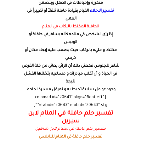
متكررة وإحباطات في العمل ويتضمن
تفسير الاحلام
القيام بقيادة حافلة تنقلاً أو تغييراً في
العمل.
الحافلة المكتظ بالركاب في المنام
إذا رأى الشخص في منامه كأنه يسافر في حافلة أو
اتوبيس
مكتظ و مليء بالركاب حيث يصعب عليه إيجاد مكان أو
كرسي
شاغر للجلوس فمعنى ذلك أن الرائي يعاني من قلة الفرص
في الحياة و أن أغلب مبادراته و مساعيه يتخللها الفشل
نتيجة
وجود عوامل سلبية تحيط به و تعرقل مسيرة نجاحه .
[cmamad id=”20641″ align=”floatleft”
tabid=”20643″ mobid=”20643″ stg=””]
تفسير حلم حافلة في المنام لابن
سيرين
تفسير حلم حافلة في المنام لابن شاهين
تفسير حلم حافلة في المنام للنابلسي