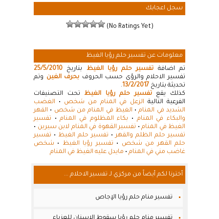
سجل اعجابك
(No Ratings Yet)
معلومات عن تفسير حلم رؤيا الغيظ
تم اضافة
تفسير حلم رؤيا الغيظ
بتاريخ
25/5/2010
تفسير الاحلام والرؤى حسب الحروف
بحرف الغين
وتم
تحديثة بتاريخ
13/2/2017
.
كذلك يقع
تفسير حلم رؤيا الغيظ
تحت التصنيفات
الفرعية التالية
الزعل في المنام من شخص
•
الغضب
الشديد في المنام
•
الغيظ في المنام من شخص
•
القهر
والبكاء في المنام
•
بكاء المظلوم في المنام
•
تفسير
الغيظ في المنام
•
تفسير القهوة في المنام لابن سيرين
•
تفسير حلم الظلم والقهر
•
تفسير حلم الغيظ
•
تفسير
حلم القهر من شخص
•
تفسير رؤيا الغيظ
•
شخص
غاضب مني في المنام
•
مايدل عليه الغيظ في المنام
أخترنا لكم أيضاً من مركزي لـ تفسير الاحلام ...
تفسير منام حلم رؤيا الإجاص
تفسير منام حلم رؤيا سقوط الاسنان للعزباء