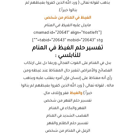
يذهب لقوله تعالى { ورد الله الذين كفروا بغيظهم لم
ينالوا خيراً }.
الغيظ في المنام من شخص
مايدل عليه الغيظ في المنام
[cmamad id=”20641″ align=”floatleft”
tabid=”20643″ mobid=”20643″ stg=””]
تفسير حلم الغيظ في المنام
للنابلسي :
يدل في المنام على الموت الفجائي وربما دل على ارتكاب
الفضائح والأمراض لتغير حال المغتاظ عند غيظه ومن
رأى أنه مغتاظ على إنسان فإن أمره ينقلب عليه ويذهب
ماله ، لقوله تعالى { ورد الله الذين كفروا بغيظهم لم ينالوا
خيراً }
والغيظ
فقر وإتلاف مال.
تفسير حلم القهر من شخص
القهر والبكاء في المنام
الغضب الشديد في المنام
تفسير حلم الظلم والقهر
الزعل في المنام من شخص