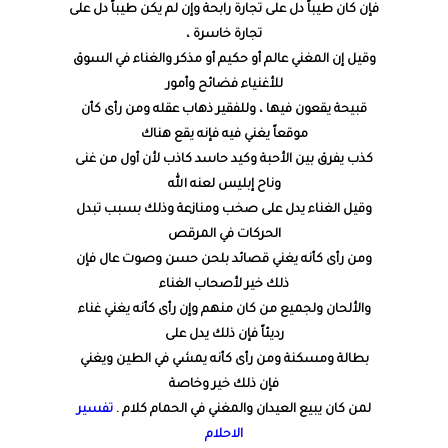
فإن كان طيباً دل على تجارة رابحة وإن لم يكن طيباً دل على
تجارة خاسرة ،
وقيل إن المغني عالم أو حكيم أو مذكر والغناء في السوق
للأغنياء فضائح وأمور
قبيحة يقعون فيها ، وللفقير ذهاب عقله ومن رأى كأن
موقعاً يغني فيه فإنه يقع هناك
كذب يفرق بين الأحبة وكيد حاسد كاذب لأن أول من غنى
وناح إبليس لعنه الله
وقيل الغناء يدل على صخب ومنازعة وذلك بسبب تبدل
الحركات في المرقص
ومن رأى كأنه يغني قصائد بلحن حسن وصوت عال فإن
ذلك خير لأصحاب الغناء
والألحان ولجميع من كان منهم وإن رأى كأنه يغني غناء
رديئاً فإن ذلك يدل على
بطالة ومسكنة ومن رأى كأنه يمشي في الطين ويغني
فإن ذلك خير وخاصة
لمن كان يبيع العيدان والمغني في الحمام كلام .
تفسير
الاحلام