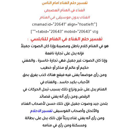
تفسير حلم الغناء امام الناس
الغناء في المنام العصيمي
الغناء بدون موسيقى في المنام
[cmamad id=”20641″ align=”floatleft”
tabid=”20643″ mobid=”20643″ stg=””]
تفسير حلم الغناء في المنام للنابلسي :
هو في المنام كلام باطل ومصيبة وإذا كان الصوت جميلاً
فإنه يدل على تجارة نافعة
وإذا كان الصوت غير جميل فهي تجارة خاسرة ، والمغني
حكيم أو عالم أو مذكر أو خطيب
ومن رأى موضعاً يغنى فيه فيقع هناك كذب يفرق بحق
الأحباب بكيد حاسد ، والغناء في
المنام يدل على شر ونزاع ذلك بسبب تبدل الحركات في
الرقص ومن رأى أنه يغني قصائد
بلحن جيد وصوت جميل فإن ذلك حسن لأصحاب الغناء
والألحان وأصحاب الموسيقى
تفسير الاحلام
ومن رأى أنه يغني غناء رديئاً فإن ذلك يدل على بطالة
ومسكنة ومن رأى في منامه