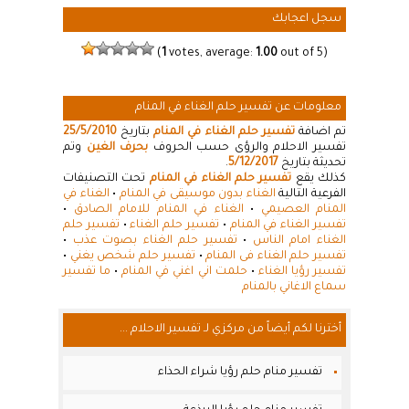
سجل اعجابك
(
1
votes, average:
1.00
out of 5)
معلومات عن تفسير حلم الغناء في المنام
تم اضافة
تفسير حلم الغناء في المنام
بتاريخ
25/5/2010
تفسير الاحلام والرؤى حسب الحروف
بحرف الغين
وتم
تحديثة بتاريخ
5/12/2017
.
كذلك يقع
تفسير حلم الغناء في المنام
تحت التصنيفات
الفرعية التالية
الغناء بدون موسيقى في المنام
•
الغناء في
المنام العصيمي
•
الغناء في المنام للامام الصادق
•
تفسير الغناء في المنام
•
تفسير حلم الغناء
•
تفسير حلم
الغناء امام الناس
•
تفسير حلم الغناء بصوت عذب
•
تفسير حلم الغناء فى المنام
•
تفسير حلم شخص يغني
•
تفسير رؤيا الغناء
•
حلمت اني اغني في المنام
•
ما تفسير
سماع الاغاني بالمنام
أخترنا لكم أيضاً من مركزي لـ تفسير الاحلام ...
تفسير منام حلم رؤيا شراء الحذاء