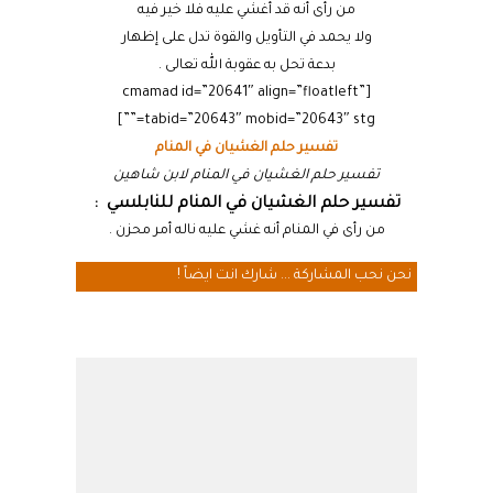
من رأى أنه قد أغشي عليه فلا خير فيه
ولا يحمد في التأويل والقوة تدل على إظهار
بدعة تحل به عقوبة الله تعالى .
[cmamad id=”20641″ align=”floatleft”
tabid=”20643″ mobid=”20643″ stg=””]
تفسير حلم الغشيان في المنام
تفسير حلم الغشيان في المنام لابن شاهين
تفسير حلم الغشيان في المنام للنابلسي :
من رأى في المنام أنه غشي عليه ناله أمر محزن .
نحن نحب المشاركة ... شارك انت ايضاً !