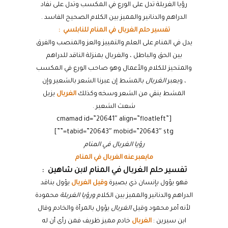
رؤيا الغربلة تدل على الورع في المكسب وتدل على نفاد
الدراهم والدنانير والمميز بين الكلام الصحيح الفاسد .
تفسير حلم الغربال في المنام للنابلسي :
يدل في المنام على العلم والتمييز والعز والمنصب والفرق
بين الحق والباطل ، والغربال بمنزلة الناقد للدراهم
والمتحيز للكلام والأعمال وهو صاحب الورع في المكسب
، ويعبر
الغربال
بالمشط إن عبرنا الشعر بالشعير وإن
المشط ينقي من الشعر وسخه وكذلك
الغربال
يزيل
شعث الشعير .
[cmamad id=”20641″ align=”floatleft”
tabid=”20643″ mobid=”20643″ stg=””]
رؤيا الغربال في المنام
مايعبر عنه الغربال في المنام
تفسير حلم الغربال في المنام لابن شاهين :
فهو يؤول بإنسان ذي بصيرة
وقيل الغربال
يؤول بناقد
الدراهم والدنانير والمميز بين الكلام
ورؤيا الغربلة
محمودة
لأنه أمر محمود وقيل
الغربال
يؤول بالمرأة والخادم وقال
ابن سيرين :
الغربال
خادم مميز ظريف فمن رأى أن له