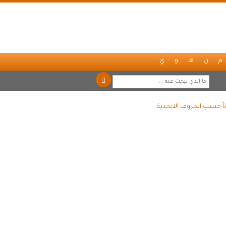
م
ن
هـ
و
ي
اً حسب الحروف الابجدية