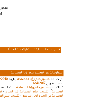
فيكون 
[cmamad id=”20641″ align=”floatleft” tabid=”20643″ mobid=”20643″ stg=””]
نحن نحب المشاركة ... شارك انت ايضاً !
معلومات عن تفسير حلم رؤيا الفصاحة
تم اضافة
تفسير حلم رؤيا الفصاحة
بتاريخ
/2010
تحديثة بتاريخ
6/4/2017
.
كذلك يقع
تفسير حلم رؤيا الفصاحة
تحت التصنيفا
الفصاحة
•
تفسير حلم الفصاحة في المنام
•
تف
الفصاحة في المنام لابن شاهين
•
تفسير حلم الف