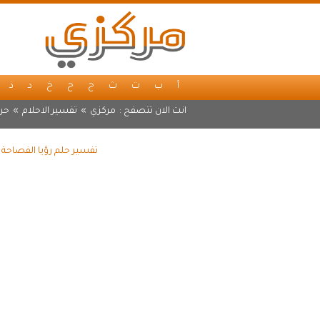
أ
ب
ت
ث
ج
ح
خ
د
ذ
انت الان تتصفح :
مركزي
»
تفسير الاحلام
»
حرف
تفسير حلم رؤيا الفصاحة 