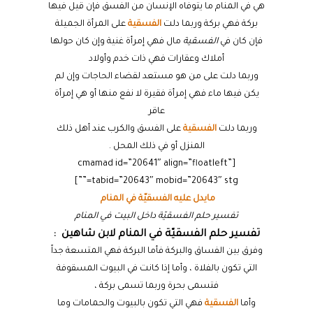
هي في المنام ما يتوفاه الإنسان من الفسق فإن قيل فيها
بركة فهي بركة وربما دلت
الفسقية
على المرأة الجميلة
فإن كان في
الفسقية
مال فهي إمرأة غنية وإن كان حولها
أملاك وعقارات فهي ذات خدم وأولاد
وربما دلت على من هو مستعد لقضاء الحاجات وإن لم
يكن فيها ماء فهي إمرأة فقيرة لا نفع منها أو هي إمرأة
عاقر
وربما دلت
الفسقية
على الفسق والكرب عند أهل ذلك
المنزل أو في ذلك المحل .
[cmamad id=”20641″ align=”floatleft”
tabid=”20643″ mobid=”20643″ stg=””]
مايدل عليه الفسقيّة في المنام
تفسير حلم الفسقيّة داخل البيت في المنام
تفسير حلم الفسقيّة في المنام لابن شاهين :
وفرق بين الفساق والبركة فأما البركة فهي المتسعة جداً
التي تكون بالفلاة ، وأما إذا كانت في البيوت المسقوفة
فتسمى بحرة وربما تسمى بركة ،
وأما
الفسقية
فهي التي تكون بالبيوت والحمامات وما