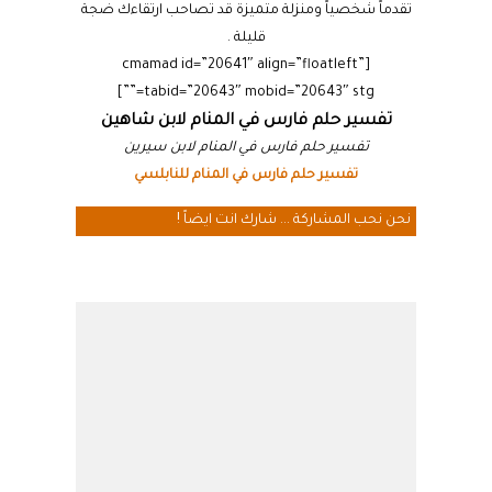
تقدماً شخصياً ومنزلة متميزة قد تصاحب ارتقاءك ضجة
قليلة .
[cmamad id=”20641″ align=”floatleft”
tabid=”20643″ mobid=”20643″ stg=””]
تفسير حلم فارس في المنام لابن شاهين
تفسير حلم فارس في المنام لابن سيرين
تفسير حلم فارس في المنام للنابلسي
نحن نحب المشاركة ... شارك انت ايضاً !