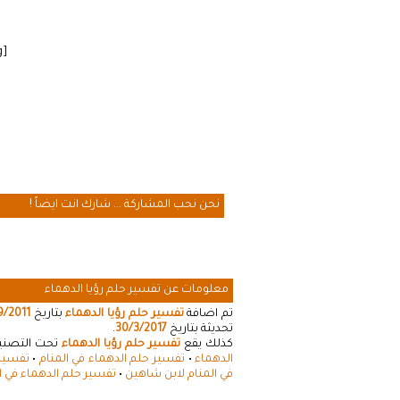
[cmamad id=”20641″ align=”floatleft” tabid=”20643″ mobid=”20643″ stg=””]
نحن نحب المشاركة ... شارك انت ايضاً !
معلومات عن تفسير حلم رؤيا الدهماء
تم اضافة
تفسير حلم رؤيا الدهماء
بتاريخ
9/2011
تحديثة بتاريخ
30/3/2017
.
كذلك يقع
تفسير حلم رؤيا الدهماء
تحت التصنيفا
الدهماء
•
تفسير حلم الدهماء في المنام
•
تفسير 
في المنام لابن شاهين
•
تفسير حلم الدهماء في ا