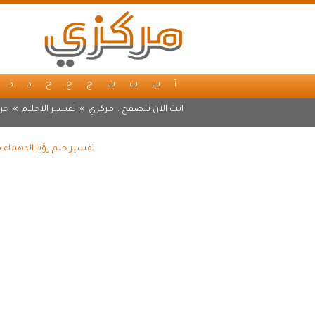
أ
ب
ت
ث
ج
ح
خ
د
ذ
انت الان تتصفح :
مركزي
»
تفسير الاحلام
»
حرف
تفسير حلم رؤيا الدهماء 