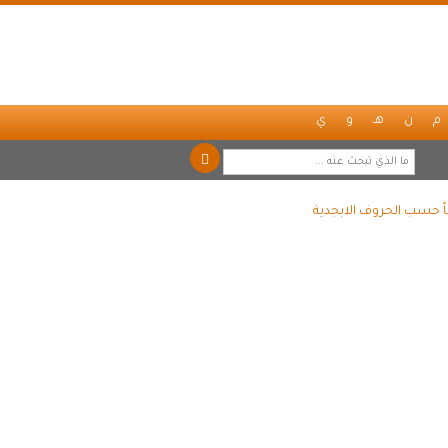
م
ن
هـ
و
ي
اً حسب الحروف الابجدية