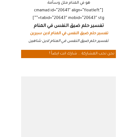
هو في المنام ملل وسآمة.
[cmamad id=”20641″ align=”floatleft”
tabid=”20643″ mobid=”20643″ stg=””]
تفسير حلم ضيق النفس في المنام
تفسير حلم ضيق النفس في المنام لابن سيرين
تفسير حلم ضيق النفس في المنام لابن شاهين
نحن نحب المشاركة ... شارك انت ايضاً !