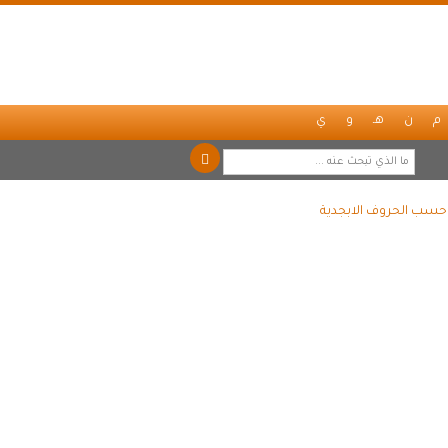
م
ن
هـ
و
ي
ً حسب الحروف الابجدية