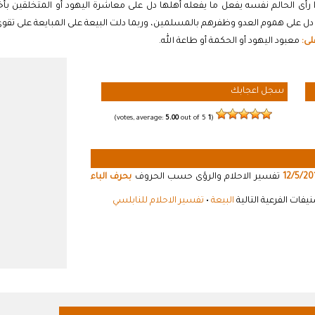
 رأى الحالم نفسه يفعل ما يفعله أهلها دل على معاشرة اليهود أو المتخلقين بأخ
ل على هموم العدو وظفرهم بالمسلمين، وربما دلت البيعة على المبايعة على تقوى ال
لى:
معبود اليهود أو الحكمة أو طاعة الله.
سجل اعجابك
5.00
out of 5)
votes, average:
1
(
12/5/20
تفسير الاحلام والرؤى حسب الحروف
بحرف الباء
فات الفرعية التالية
البيعة
•
تفسير الاحلام للنابلسي