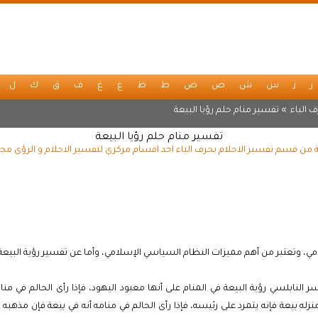
ر
ز
س
ش
ص
ض
ط
ظ
ع
غ
ف
ق
ك
ل
 الباء
» تفسير منام حلم رؤيا البيعة
تفسير منام حلم رؤيا البيعة
ة من قسم تفسير الاحلام بحرف الباء احد اقسام مركزي لتفسير الاحلام و الرؤى مج
ي، وتعتبر من أهم مميزات النظام السياسي الإسلامي، وأما عن تفسير رؤية البيعة ف
 النابلسي رؤية البيعة في المنام على أنها معبود اليهود، فإذا رأى الحالم في منا
منزله بيعة فإنه يتمرد على رئيسه، فإذا رأى الحالم في منامه أنه في بيعة فإن مذهبه 