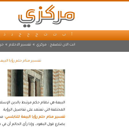
أ
ب
ت
ث
ج
ح
خ
د
ذ
انت الان تتصفح :
مركزي
»
تفسير الاحلام
»
حرف
تفسير منام حلم رؤيا البيع
البيعة هي نظام حكم مرتبط بالدين الإسلام
المختلفة التي تعتمد على تفاصيل الرؤية.
تفسير منام حلم رؤيا البيعة للنابلسي:
فسر
يضارع قول اليهود، وإذا رأى الحالم أن في 