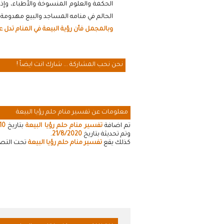
الحكمة والعلوم المنسوخة والأطباء، وإذا
الحالم في منامه المساجد والبيع مهدومة د
وبالمجمل فأن رؤية البيعة في المنام تدل ع
نحن نحب المشاركة ... شارك انت ايضاً !
معلومات عن تفسير منام حلم رؤيا البيعة
تم اضافة
تفسير منام حلم رؤيا البيعة
بتاريخ
10
وتم تحديثة بتاريخ
21/8/2020
.
كذلك يقع
تفسير منام حلم رؤيا البيعة
تحت التصني