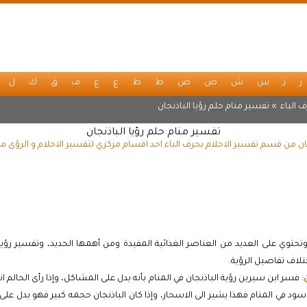
ر
ز
س
ش
ص
ض
ط
ظ
ع
غ
ف
ق
ك
ل
 الباء
» تفسير منام حلم رؤيا الباذنجان
تفسير منام حلم رؤيا الباذنجان
جان من قسم تفسير الاحلام بحرف الباء احد اقسام مركزي لتفسير الاحلام و الرؤى م
حتوي على العديد من العناصر الغذائية المفيدة ومن أهمها الحديد، وتفسير رؤية 
ختلاف تفاصيل الرؤية.
:
فسر ابن سيرين رؤية الباذنجان في المنام بأنه يدل على المشاكل، وإذا رأى الحالم انه
ن الاسود في المنام فهذا يشير الى الاسحار، وإذا كان الباذنجان حجمه كبير فهو يدل ع