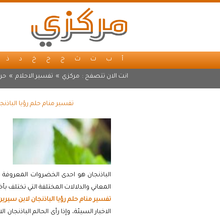
أ
ب
ت
ث
ج
ح
خ
د
ذ
انت الان تتصفح :
مركزي
»
تفسير الاحلام
»
حرف
تفسير منام حلم رؤيا الباذن
الباذنجان هو احدى الخضروات المعروفة وت
المعاني والدلالات المختلفة التي تختلف بأ
تفسير منام حلم رؤيا الباذنجان لابن سيرين
الاخبار السيئة، وإذا رأى الحالم الباذنجا