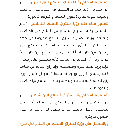
تفسير منام حلم رؤيا استراق السمع لابن سيرين:
فسر
ابن سيرين رؤية استراق السمع في المنام على انه كذب
ونميمة لقوله تعالى {يلقون السمع وأكثرهم كاذبون}.
تفسير منام حلم رؤيا استراق السمع للنابلسي:
فسر
النابلسي رؤية استراق السمع في المنام على أنه كذب
ونميمة. وربما يصير مسترق السمع مكروهاً من جهة
السلطان. وإذا رأى الحالم في منامه كأنه يستمع على
إنسان، فإن كان تاجراً استقال من عقد بيع، وإن كان والياً
عزل. وإذا رأى الحالم في منامه كأنه يستمع على إنسان
فإنه يريد هتك سره وفضيحته. وإذا رأى الحالم في منامه
كأنه يسمع أقاويل ويتبع أحسنها فإنه ينال بشارة. وإذا
رأى الحالم كأنه يسمع ويتظاهر بأنه لا يسمع فإنه يكذب
ويتعود ذلك.
تفسير منام حلم رؤيا استراق السمع لابن شاهين:
فسر
ابن شاهين رؤية استراق السمع في المنام بأنه ليس
بمحمود، وقيل يرتكب ما لا ينبغي له، وربما دل على
حصول ما يكره.
وبالمجمل فأن رؤية استراق السمع في المنام تدل على: