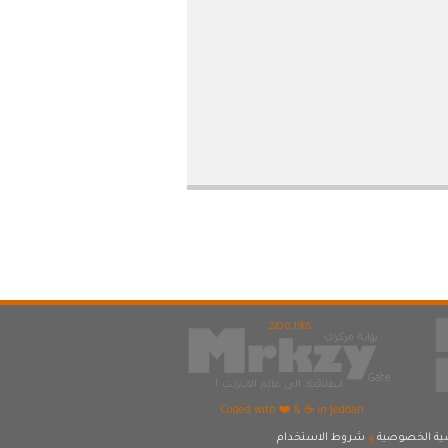
22Q 0.190S
Coded with ❤️ & ☕ in Jeddah
ة الخصوصية
و
شروط الاستخدام