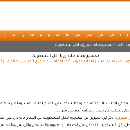
ر
ز
س
ش
ص
ض
ط
ظ
ع
غ
ف
ق
ك
ل
 الألف
» تفسير منام حلم رؤيا اكل البسكويت
تفسير منام حلم رؤيا اكل البسكويت
ويت من قسم تفسير الاحلام بحرف الألف احد اقسام مركزي لتفسير الاحلام و الرؤ
نعه في المناسبات والأعياد ورؤية البسكوت في المنام تختلف تفسيرها من شخص 
فهي تختلف عن خبيزه وتختلف أيضا عن شراءه.
ن سيرين:
ذكر ابن سيرين في تفسيره لأكل البسكويت في المنام بانه دال على قد
على أكل البسكويت فقد تدل على الصعاب والهموم والمشاكل والتي يمر بها الحالم وا