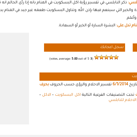
لسي:
ذكر النابلسي في تفسير رؤية اكل البسكويت في المنام بانه إذا رأى الحالم ا
ة والخير التي سينعم فيها بإذن الله. وتناول البسكويت طعمه غير جيد في المنام
وأعلم.
ام تدل على:
البشرة السارة أو الخير أو السعادة.
سجل اعجابك
5.00
out of 5)
votes, average:
3
(
يت
اريخ
6/1/2014
تفسير الاحلام والرؤى حسب الحروف
بحرف
تحت التصنيفات الفرعية التالية
اكل البسكويت
•
الاكل
•
لاحلام للنابلسي