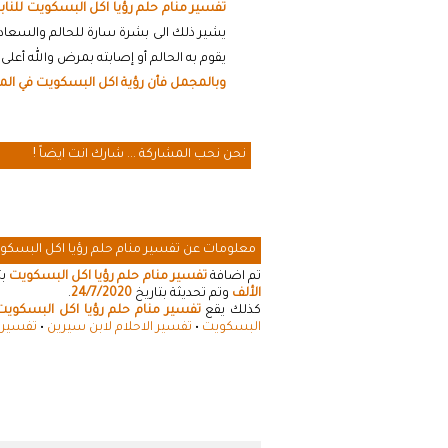
تفسير منام حلم رؤيا اكل البسكويت للناب
يشير ذلك الى بشرة سارة للحالم والسعاد
يقوم به الحالم أو إصابته بمرض والله أعلى 
وبالمجمل فأن رؤية اكل البسكويت في المن
نحن نحب المشاركة ... شارك انت ايضاً !
معلومات عن تفسير منام حلم رؤيا اكل البسكو
تم اضافة
تفسير منام حلم رؤيا اكل البسكويت
بت
الألف
وتم تحديثة بتاريخ
24/7/2020
.
كذلك يقع
تفسير منام حلم رؤيا اكل البسكويت
البسكويت
•
تفسير الاحلام لابن سيرين
•
تفسير ا