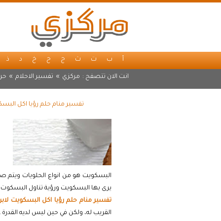
أ
ب
ت
ث
ج
ح
خ
د
ذ
انت الان تتصفح :
مركزي
»
تفسير الاحلام
»
حرف
تفسير منام حلم رؤيا اكل البسك
البسكويت هو من انواع الحلويات ويتم ص
يرى بها البسكويت ورؤية تناول البسكوت 
تفسير منام حلم رؤيا اكل البسكويت لاب
القريب له، ولكن في حين ليس لديه القدرة 