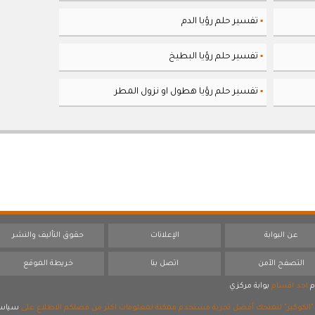
تفسير حلم رؤيا الدم
▪
تفسير حلم رؤيا البطيخ
▪
تفسير حلم رؤيا هطول او نزول المطر
▪
عن البوابة
الإعلانات
حقوق التأليف والنشر
التصفح الآمن
اتصل بنا
خريطة الموقع
م
احد اقسام
بوابة مركزي
 "الكوكيز" لنمنحك أفضل تجربة مستخدم ممكنة لمعلومات اكثر من فضلكم الاطلاع على
سياسي