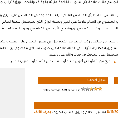
لجسم فتلك علامة بأن سنوات القادمة مليئة بالجفاف والقحط. ورؤية أرانب ج
النابلسي بانه إذا رأى الحالم في المنام الأرانب المذبوحة في المنام يدل على الرزق
ب المطبوخ في المنام علامة على الخير وسعة الرزق الذي سيحصل عليها الحالم. وإذا
الخصومة وارتكاب المعاصي. ورؤية ذبح الأرنب في المنام مع وجود الدم فهذا يشير
فسر ابن شاهين رؤية الارنب في المنام تدل في بعض الاحيان على التعب والشدة
لم. وروية مطاردة الأرانب في المنام علامة على حدوث مشاكل مخصوم بين الحالم وا
 سيحصل على السحت في حياته والله أعلى وأعلم.
لى
: الفرج من الله أو جني أموال كثيرة أو التغلب على الأعداء أو الاعتزاز بالنفس.
سجل اعجابك
2.29
out of 5)
votes, average:
7
(
8/11/2
تفسير الاحلام والرؤى حسب الحروف
بحرف الألف