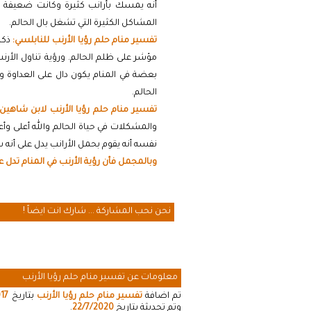
أنه يمسك بأرانب كثيرة وكانت ضعيفة ا
المشاكل الكثيرة التي تشغل بال الحالم.
تفسير منام حلم رؤيا الأرنب للنابلسي:
ذكر 
مؤشر على ظلم الحالم. ورؤية تناول الأرن
بعضة في المنام يكون دال على العداوة و
الحالم.
تفسير منام حلم رؤيا الأرنب لابن شاهين:
والمشكلات في حياة الحالم والله أعلى وأع
نفسه أنه يقوم بحمل الأرانب يدل على أنه
وبالمجمل فأن رؤية الأرنب في المنام تدل ع
نحن نحب المشاركة ... شارك انت ايضاً !
معلومات عن تفسير منام حلم رؤيا الأرنب
تم اضافة
تفسير منام حلم رؤيا الأرنب
بتاريخ
017
وتم تحديثة بتاريخ
22/7/2020
.