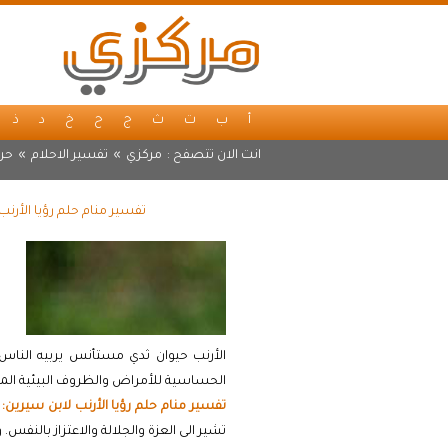
أ
ب
ت
ث
ج
ح
خ
د
ذ
انت الان تتصفح :
مركزي
»
تفسير الاحلام
»
حرف
تفسير منام حلم رؤيا الأرن
الأرنب حيوان ثدي مستأنس يربيه الناس م
الحساسية للأمراض والظروف البيئية المخ
تفسير منام حلم رؤيا الأرنب لابن سيرين:
ف
تشير الى العزة والجلالة والاعتزاز بالنفس. 