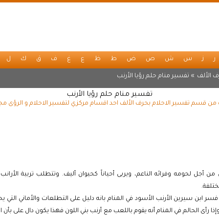
ر
ز
س
ش
ص
ض
ط
ظ
ع
غ
ف
ق
ك
ل
 الألف
» تفسير منام حلم رؤيا الأرنب
تفسير منام حلم رؤيا الأرنب
ب من قسم تفسير الاحلام بحرف الألف احد اقسام مركزي لتفسير الاحلام و الرؤى مج
ن أجل لحومه وفرائه الناعم، ويربى أحياناً كحيوان أليف. وتتطلب تربية الأرانب
تلفة.
سر ابن سيرين الأرنب الأسود في المنام بانه دليل على التطلعات والأماني التي يحقق
وإذا رأى الحالم في المنام أنه يقوم باللعب مع أرنب بني اللون فهذا يكون دال على بأن ال