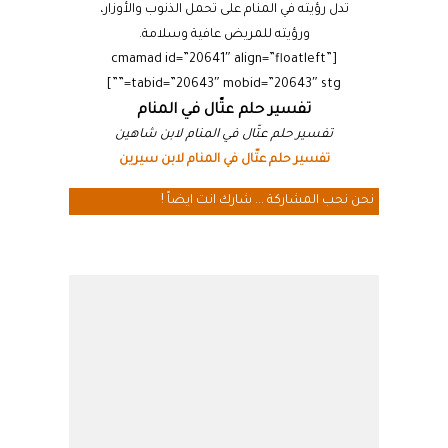
تدل رؤيته في المنام على تحمل الذنوب والأوزار،
ورؤيته للمريض عافية وسلامة.
[cmamad id=”20641″ align=”floatleft”
tabid=”20643″ mobid=”20643″ stg=””]
تفسير حلم عتّال في المنام
تفسير حلم عتّال في المنام لابن شاهين
تفسير حلم عتّال في المنام لابن سيرين
نحن نحب المشاركة ... شارك انت ايضاً !