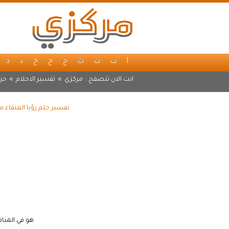
أ
ب
ت
ث
ج
ح
خ
د
ذ
انت الان تتصفح :
مركزي
»
تفسير الاحلام
»
حر
تفسير حلم رؤيا العنقاء 
هو في المنام