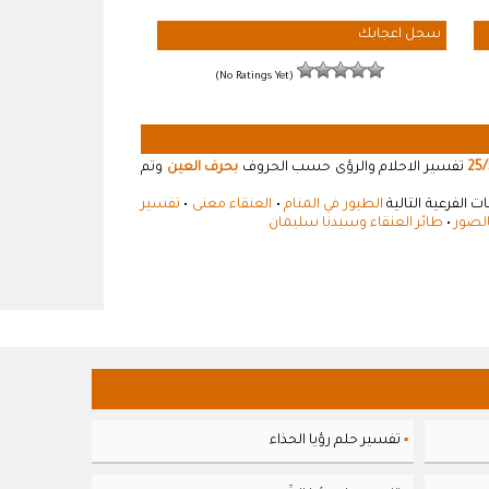
سجل اعجابك
(No Ratings Yet)
25/
تفسير الاحلام والرؤى حسب الحروف
بحرف العين
وتم
 الفرعية التالية
الطيور في المنام
•
العنقاء معنى
•
تفسير
الصور
•
طائر العنقاء وسيدنا سليمان
تفسير حلم رؤيا الحذاء
▪