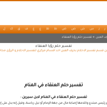
ر
ز
س
ش
ص
ض
ط
ظ
ع
غ
ف
ق
ك
ل
ف العين
» تفسير حلم رؤيا العنقاء
تفسير حلم رؤيا العنقاء
من قسم تفسير الاحلام بحرف العين احد اقسام مركزي لتفسير الاحلام و الرؤى مجان
تفسير حلم العنقاء في المنام
تفسير حلم العنقاء في المنام لابن سيرين :
 رئيس مبتدع وكلامها إصابة مال من جهة الإمام أو نيل رياسة، وقيل إنه يدل على إ