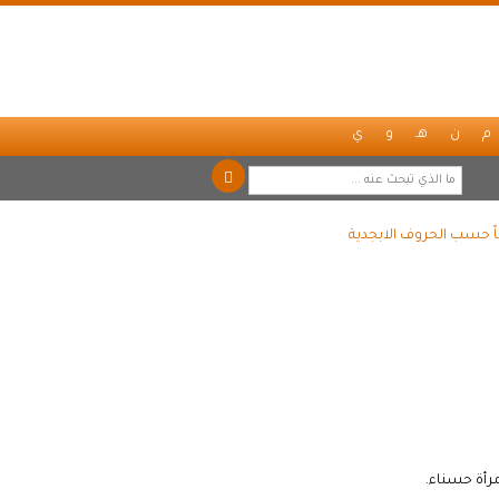
م
ن
هـ
و
ي
اً حسب الحروف الابجدية
مرأة حسناء.