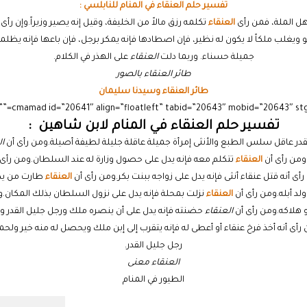
تفسير حلم العنقاء في المنام للنابلسي :
هل الملة، فمن رأى
العنقاء
تكلمه رزق مالاً من الخليفة، وقيل إنه يصير وزيراً.وإن رأى
و ويغلب ملكاً لا يكون له نظير، فإن اصطادها فإنه يمكر برجل، فإن باعها فإنه يظلمه
جميلة حسناء. وربما دلت
العنقاء
على الهذر في الكلام.
طائر العنقاء بالصور
طائر العنقاء وسيدنا سليمان
تفسير حلم العنقاء في المنام لابن شاهين :
لقدر عاقل سلس الطبع والأنثى إمرأة جميلة عاقلة جليلة لطيفة أصيلة.ومن رأى أن
ا
ومن رأى أن
العنقاء
تتكلم معه فإنه يدل على حصول وزارة له عند السلطان.ومن رأى
 أنه قتل عنقاء أنثى فإنه يدل على زواجه ببنت بكر.ومن رأى أن
العنقاء
طارت من يده 
د أبله.ومن رأى أن
العنقاء
نزلت بمحلة فإنه يدل على نزول السلطان بذلك المكان.و
 هلاكه.ومن رأى أن
العنقاء
حضنته فإنه يدل على أن ينصره ملك ورجل جليل القدر و
أى أنه أخذ فرخ عنقاء أو أعطى له فإنه يتقرب إلى إبن ملك ويحصل له منه خير و
رجل جليل القدر.
العنقاء معنى
الطيور في المنام