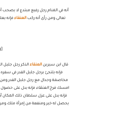
أنه في المنام رجل رفيع مبتدع لا يصحب أ
تعالى.ومن رأى أنه ركب
العنقاء
فإنه يعل
[cmamad id=”20641″ align=”floatleft” tabid=”20643″ mobid=”20643″ stg=””]
قال ابن سيرين
العنقاء
الذكر رجل جليل ا
فإنه يلتجئ برجل جليل القدر في سفره.
مخاصمة وجدال مع رجل جليل القدر.ومن رأى
امسك فرخ
العنقاء
فإنه يدل على حصول ول
فإنه يدل على عزل سلطان ذلك المكان أو
يحصل له خير ومنفعة من إمرأة ملك.ومن ر