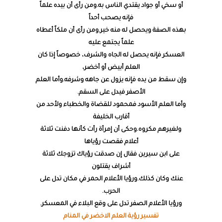
أو سخي أو جواد يقتدي الناس به.ومن رأى أن بيده علماً
فإنه يصحب أحداً
بهذه الصفة ويحصل له منه خير.ومن رأى أن ملكاً أعطاه
علماً يجتمع عليه
العسكر فإنه يحصل له الجاه والشرف، خصوصاً إذا كان
العلم أبيض أو أخضر،
وإن سقط من يده فإنه يزول عن جاهه وشرفه.وأما العلم
الأصفر فيدل على السقم.
وأما العلم الأسود فمحمود للقضاة والخطباء ولأحد من
أقارب الخليفة
ولغيرهم مكروه.وحكى أن إمرأة رأت كأنها دفنت ثلاثة
أعلام فقصت رؤياها
على ابن سيرين فقال إن صدقت رؤياك تزوجك ثلاثة
أشراف يقتلون
عنك وكان كذلك.ورؤيا الأعلام الحمر في مكان تدل على
الحرب.
ورؤيا الأعلام الصفر تدل على وقع البلاء في المعسكر.
تفسير رؤية العلم الاخضر في المنام