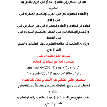
هو في المنام رجل عالم وزاهد أو غني كريم يقتدي به
الناس،
والأعلام الحمراء تدل على الحرب والأعلام الصفراء تدل
على وقوع
البلاء في الجنود، والأعلام الخضراء تدل على سفر في خير،
والأعلام البيضاء تدل على المطر، والأعلام السوداء تدل
على القحط.
وإذا رأى المتحير في منامه العلم دل على اهتدائه، والعلم
للمرأة زوج.
تفسير حلم العلم الوطني
تفسير رؤية رفع العلم في المنام
[cmamad id=”20641″ align=”floatleft”
tabid=”20643″ mobid=”20643″ stg=””]
تفسير حلم العَلم في المنام لابن شاهين:
أنه على نوعين نوع للملوك ويسمى صنجقاً وشفقة ونوع
للفقراء
وهو ممنوع وفي الجملة يؤول برجل عالم أو زاهد أو إمام أو
شجاع أو غني