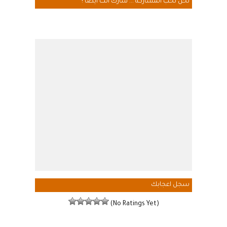
نحن نحب المشاركة ... شارك انت ايضاً !
سجل اعجابك
(No Ratings Yet)