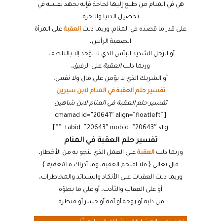
هي في المنام من طلع إليها لحاجة فإنه يجهد نفسه في
تحصيل الدنيا والآخرة
على قدر ما قصده في المنام. وربما دلت
العقبة
على المرأة
الصعبة الرأس،
أو الرجل الشديد البأس الذي لا يؤخذ إلا بالتلطف.
وربما دلت
العقبة
على الرفيق،
أو الشريك الذي لا يؤمن على مال ولا نفس.
تفسير حلم العقبة في المنام لابن سيرين
تفسير حلم العقبة في المنام لابن شاهين
[cmamad id=”20641″ align=”floatleft”
tabid=”20643″ mobid=”20643″ stg=””]
تفسير حلم العقبة في المنام
وربما دلت
العقبة
على العمل الذي ينجو به من الأخطار،
قال تعالى { فلا اقتحم العقبة، وما أدراك ما
العقبة
}
وربما دلت العقبات على الأنكاد والشدائد والمخاطرات،
أو على العقاب والتأدب، أو على ما بطؤه
من دابة أو زوجة أو أمة أو جسر أو قنطرة.