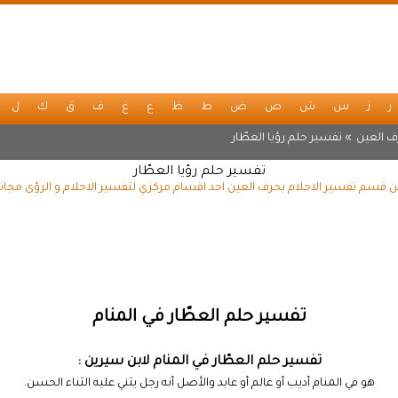
ر
ز
س
ش
ص
ض
ط
ظ
ع
غ
ف
ق
ك
ل
ف العين
» تفسير حلم رؤيا العطّار
تفسير حلم رؤيا العطّار
من قسم تفسير الاحلام بحرف العين احد اقسام مركزي لتفسير الاحلام و الرؤى مجان
تفسير حلم العطّار في المنام
تفسير حلم العطّار في المنام لابن سيرين :
هو في المنام أديب أو عالم أو عابد والأصل أنه رجل يثني عليه الثناء الحسن.