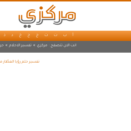
أ
ب
ت
ث
ج
ح
خ
د
ذ
انت الان تتصفح :
مركزي
»
تفسير الاحلام
»
حر
تفسير حلم رؤيا العطّار 