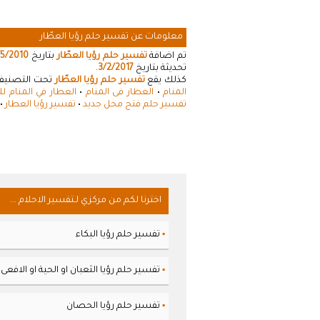
معلومات عن تفسير حلم رؤيا العطّار
تم اضافة
تفسير حلم رؤيا العطّار
بتاريخ
/5/2010
تحديثة بتاريخ
3/2/2017
.
كذلك يقع
تفسير حلم رؤيا العطّار
تحت التصنيفات
المنام
•
العطار فى المنام
•
العطار في المنام لل
تفسير حلم فتح محل جديد
•
تفسير رؤيا العطار
•
اخترنا لكم من مركزي لـتفسير الاحلام ...
تفسير حلم رؤيا البكاء
▪
تفسير حلم رؤيا الثعبان او الحية او الافعى
▪
تفسير حلم رؤيا الحصان
▪