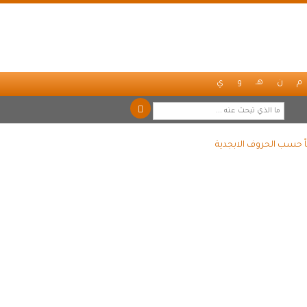
م
ن
هـ
و
ي
اً حسب الحروف الابجدية