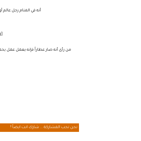
أنه في المنام رجل عالم أو
[cmamad id=”20641″ align=”floatleft” tabid=”20643″ mobid=”20643″ stg=””]
من رأى أنه صار عطاراً فإنه يعمل عمل يح
نحن نحب المشاركة ... شارك انت ايضاً !