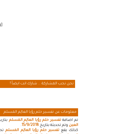
[cmamad id=”20641″ align=”floatleft” tabid=”20643″ mobid=”20643″ stg=””]
نحن نحب المشاركة ... شارك انت ايضاً !
معلومات عن تفسير حلم رؤيا العالِم المسلم
تم اضافة
تفسير حلم رؤيا العالِم المسلم
بتاري
العين
وتم تحديثة بتاريخ
15/9/2018
.
كذلك يقع
تفسير حلم رؤيا العالِم المسلم
تحت