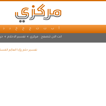
أ
ب
ت
ث
ج
ح
خ
د
ذ
انت الان تتصفح :
مركزي
»
تفسير الاحلام
»
حر
تفسير حلم رؤيا العالِم المس