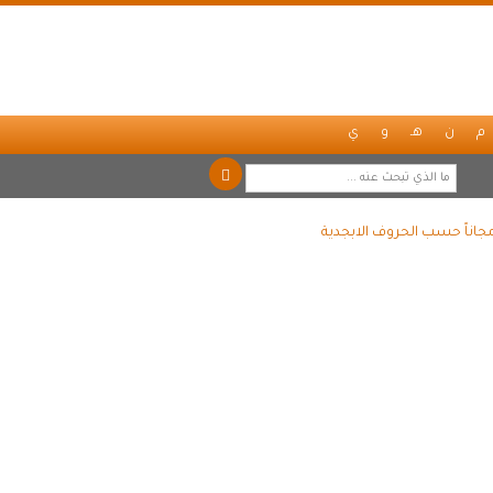
م
ن
هـ
و
ي
مجاناً حسب الحروف الابجدية