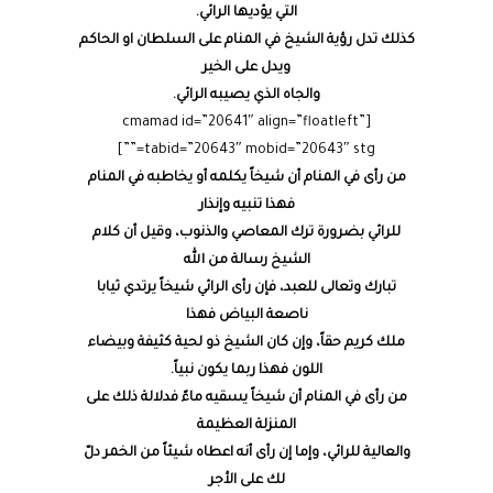
التي يؤديها الرائي.
كذلك تدل رؤية الشيخ في المنام على السلطان او الحاكم
ويدل على الخير
والجاه الذي يصيبه الرائي.
[cmamad id=”20641″ align=”floatleft”
tabid=”20643″ mobid=”20643″ stg=””]
من رأى في المنام أن شيخاً يكلمه أو يخاطبه في المنام
فهذا تنبيه وإنذار
للرائي بضرورة ترك المعاصي والذنوب، وقيل أن كلام
الشيخ رسالة من الله
تبارك وتعالى للعبد، فإن رأى الرائي شيخاً يرتدي ثيابا
ناصعة البياض فهذا
ملك كريم حقاً، وإن كان الشيخ ذو لحية كثيفة وبيضاء
اللون فهذا ربما يكون نبياً.
من رأى في المنام أن شيخاً يسقيه ماءً فدلالة ذلك على
المنزلة العظيمة
والعالية للرائي، وإما إن رأى أنه اعطاه شيئاً من الخمر دلّ
لك على الأجر