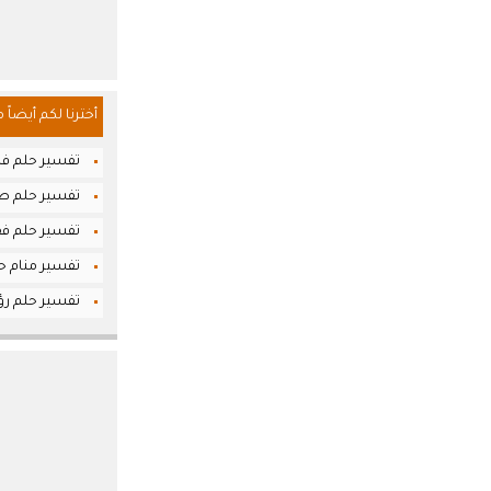
أخترنا لكم أيضاً 
تفسير حلم فض
تفسير حلم صلا
تفسير حلم فقد
تفسير منام ح
تفسير حلم رؤي