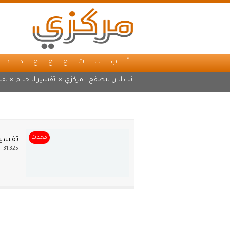
أ
ب
ت
ث
ج
ح
خ
د
ذ
انت الان تتصفح :
مركزي
»
تفسير الاحلام
» تفس
محدث
تفسير 
31,325