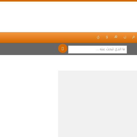
م
ن
هـ
و
ي