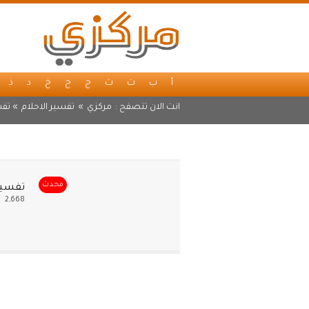
أ
ب
ت
ث
ج
ح
خ
د
ذ
انت الان تتصفح :
مركزي
»
تفسير الاحلام
» تفس
محدث
تفسير 
2,668