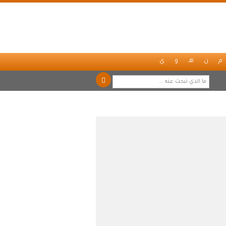
م
ن
هـ
و
ي