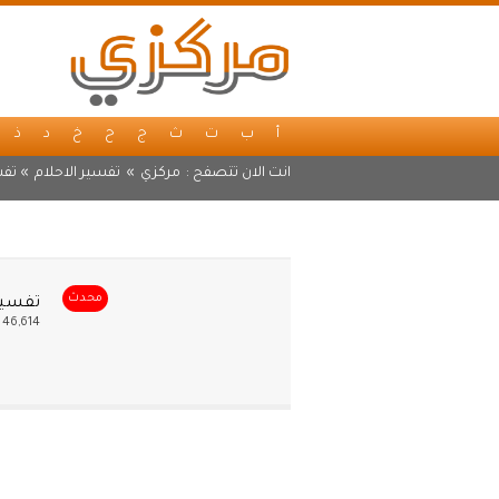
أ
ب
ت
ث
ج
ح
خ
د
ذ
انت الان تتصفح :
مركزي
»
تفسير الاحلام
» تفس
محدث
تفسير
46,614