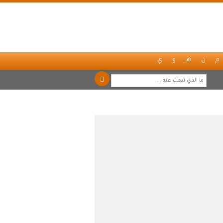
م
ن
هـ
و
ي