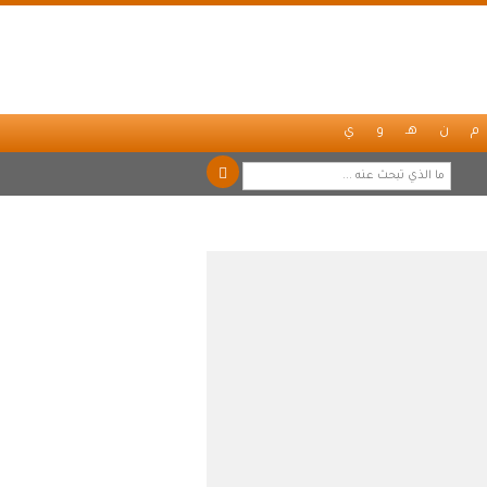
م
ن
هـ
و
ي