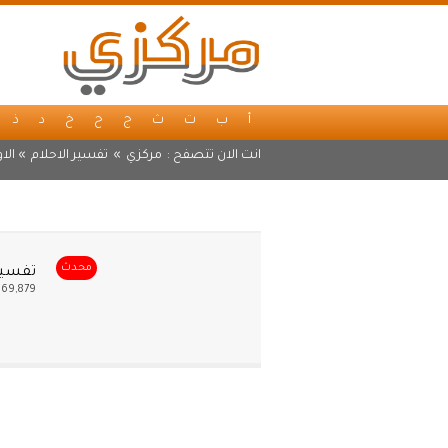
أ
ب
ت
ث
ج
ح
خ
د
ذ
انت الان تتصفح :
مركزي
»
تفسير الاحلام
» الاو
محدث
تفسير 
369,879