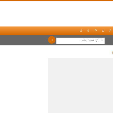
م
ن
هـ
و
ي