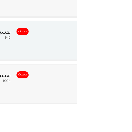
محدث
تفسير
942
محدث
تفسير 
1,004