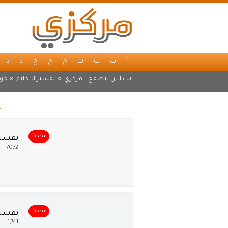
أ
ب
ت
ث
ج
ح
خ
د
ذ
انت الان تتصفح :
مركزي
»
تفسير الاحلام
» حرف
ت
محدث
تفسير 
7,072
محدث
تفسير 
1,741