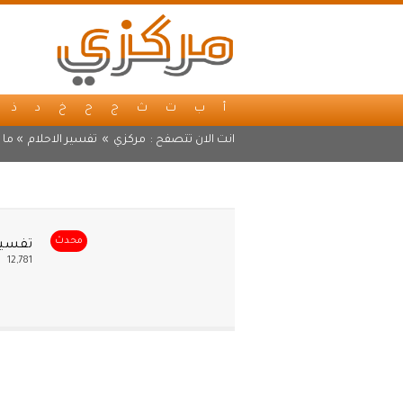
أ
ب
ت
ث
ج
ح
خ
د
ذ
انت الان تتصفح :
مركزي
»
تفسير الاحلام
» ما ي
محدث
تفسير 
12,781