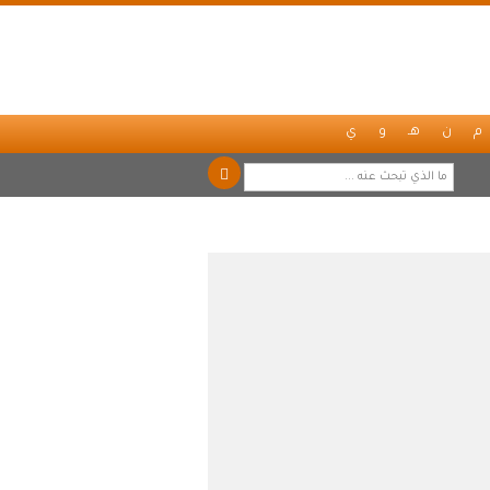
م
ن
هـ
و
ي