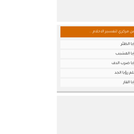
من مركزي لتفسير الاحلام ...
ا الظئر
يا المشبب
يا ضرب الدف
م رؤيا الجد
 القار