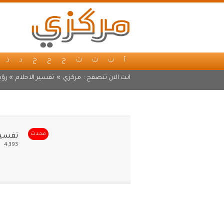
أ
ب
ت
ث
ج
ح
خ
د
ذ
انت الان تتصفح :
مركزي
»
تفسير الاحلام
» رؤي
محدث
تفسير 
4,393