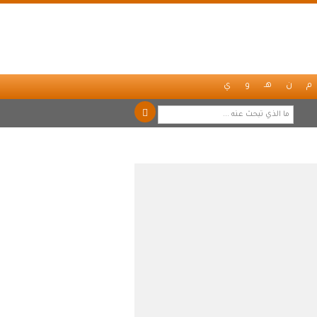
م
ن
هـ
و
ي