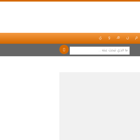
م
ن
هـ
و
ي