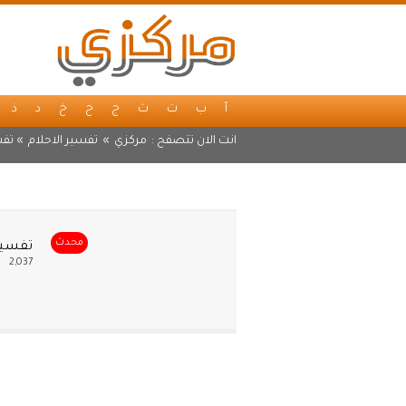
أ
ب
ت
ث
ج
ح
خ
د
ذ
انت الان تتصفح :
مركزي
»
تفسير الاحلام
» تفس
محدث
تفسير 
2,037