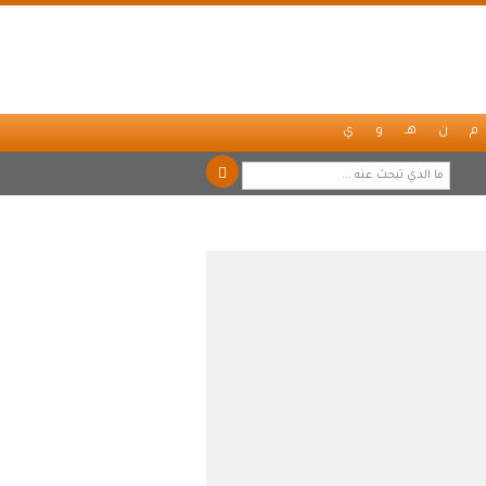
م
ن
هـ
و
ي