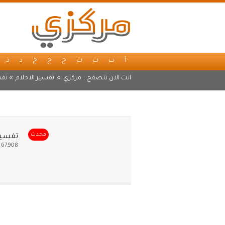
أ
ب
ت
ث
ج
ح
خ
د
ذ
انت الان تتصفح :
مركزي
»
تفسير الاحلام
» تفس
محدث
تفسير 
67,908