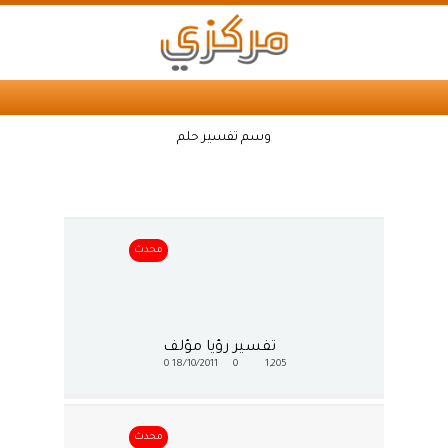
وسم تفسير حلم
محدث
تفسير رؤيا مؤلف
0
18/10/2011
0
1,205
محدث