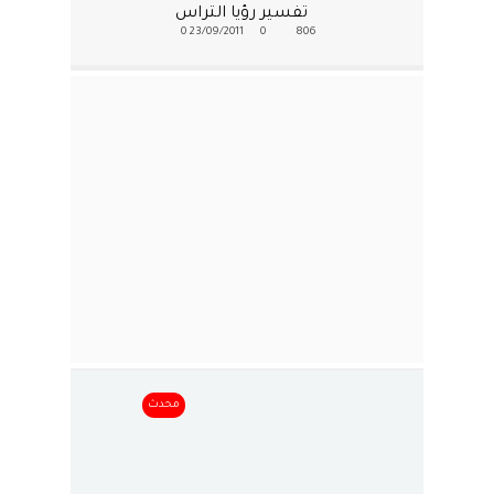
تفسير رؤيا التراس
0
23/09/2011
0
806
محدث