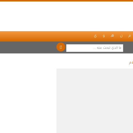
م
ن
هـ
و
ي
ام