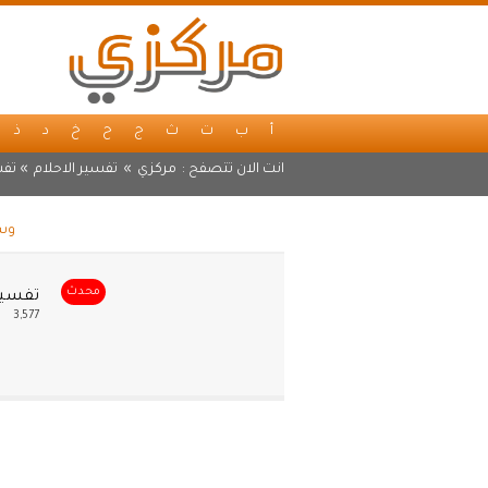
أ
ب
ت
ث
ج
ح
خ
د
ذ
انت الان تتصفح :
مركزي
»
تفسير الاحلام
» تفس
وسم
محدث
تفسير
3,577