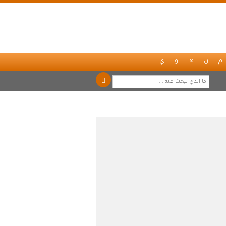
م
ن
هـ
و
ي