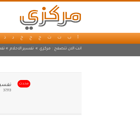
أ
ب
ت
ث
ج
ح
خ
د
ذ
انت الان تتصفح :
مركزي
»
تفسير الاحلام
» تفس
محدث
تفسير
37,113