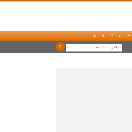
م
ن
هـ
و
ي