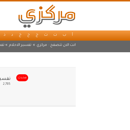
أ
ب
ت
ث
ج
ح
خ
د
ذ
انت الان تتصفح :
مركزي
»
تفسير الاحلام
» تفس
محدث
تفسير 
2,785