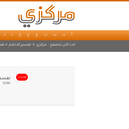
أ
ب
ت
ث
ج
ح
خ
د
ذ
انت الان تتصفح :
مركزي
»
تفسير الاحلام
» تفس
محدث
تفسير
1,090