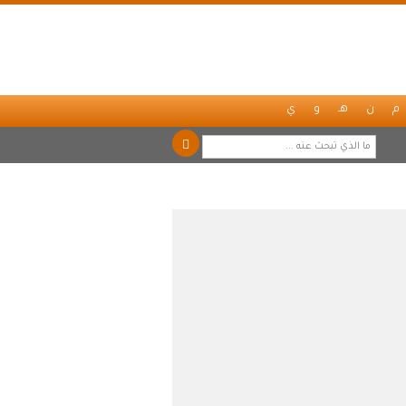
م
ن
هـ
و
ي