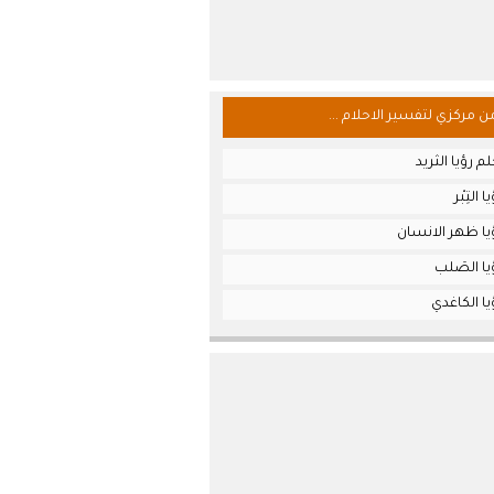
من مركزي لتفسير الاحلام ...
 رؤيا الثريد
التِبْر
يا ظهر الانسان
ا الصَلب
ا الكاغدي