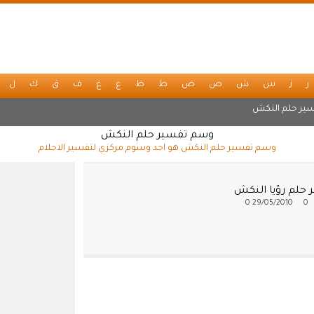
ر
ز
س
ش
ص
ض
ط
ظ
ع
غ
ف
ق
ك
ل
ير حلم النكش
وسم تفسير حلم النكش
وسم تفسير حلم النكش هو احد وسوم مركزي لتفسير الاحلام
 حلم رؤيا النكش
0
29/05/2010
0