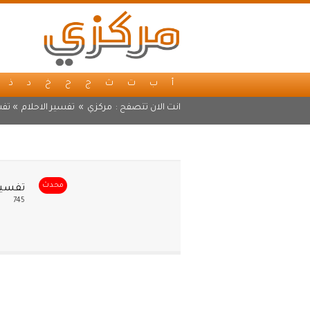
أ
ب
ت
ث
ج
ح
خ
د
ذ
انت الان تتصفح :
مركزي
»
تفسير الاحلام
» تفس
محدث
تفسير
745