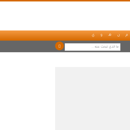
م
ن
هـ
و
ي