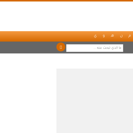
م
ن
هـ
و
ي