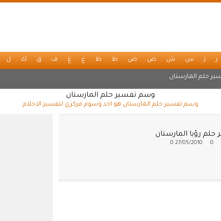
ر
ز
س
ش
ص
ض
ط
ظ
ع
غ
ف
ق
ك
ل
ير حلم المارستان
وسم تفسير حلم المارستان
وسم تفسير حلم المارستان هو احد وسوم مركزي لتفسير الاحلام
حلم رؤيا المارستان
0
27/05/2010
0