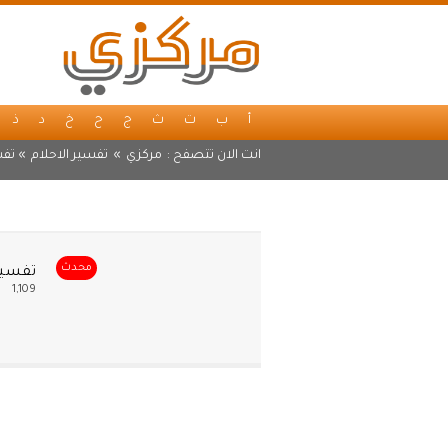
أ
ب
ت
ث
ج
ح
خ
د
ذ
انت الان تتصفح :
مركزي
»
تفسير الاحلام
» تفس
محدث
تفسير 
1,109