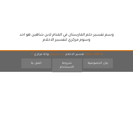
وسم تفسير حلم المارستان في المنام لابن شاهين هو احد
وسوم مركزي لتفسير الاحلام
© 2007 - 2026
تفسير الاحلام
احد اقسام
بوابة مركزي
17
بيان الخصوصية
شروط
اتصل بنا
الاستخدام