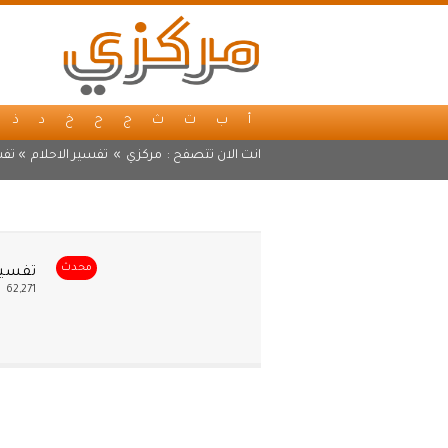
أ
ب
ت
ث
ج
ح
خ
د
ذ
انت الان تتصفح :
مركزي
»
تفسير الاحلام
» تفس
محدث
تفسير
62,271