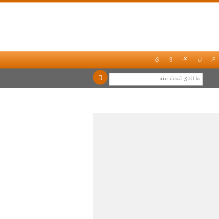
م
ن
هـ
و
ي