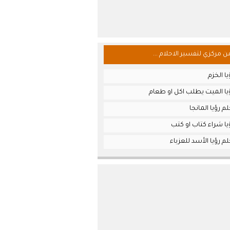
من مركزي لتفسير الاحلام ...
ا الخزم
يا الميت يطلب اكل او طعام
م رؤيا المانجا
ا شراء كتاب او كتب
م رؤيا الأسد للعزباء