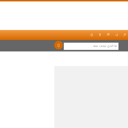
م
ن
هـ
و
ي