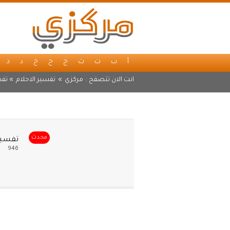
أ
ب
ت
ث
ج
ح
خ
د
ذ
انت الان تتصفح :
مركزي
»
تفسير الاحلام
» تفس
محدث
تفسير
946