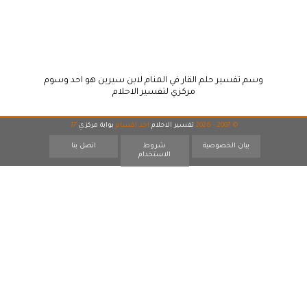
وسم تفسير حلم القار في المنام لابن سيرين هو احد وسوم
مركزي لتفسير الاحلام
© 2007 - 2026
تفسير الاحلام
احد اقسام
بوابة مركزي
17
بيان الخصوصية
شروط
اتصل بنا
الاستخدام